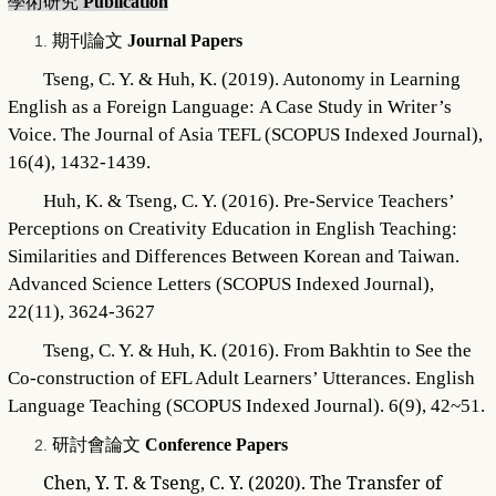
學術研究
Publication
期刊論文
Journal Papers
Tseng, C. Y. & Huh, K. (2019). Autonomy in Learning
English as a Foreign
Language:
A Case Study in Writer’s
Voice. The Journal of Asia TEFL (SCOPUS Indexed Journal),
16(4), 1432-1439.
Huh, K. & Tseng, C. Y. (2016). Pre-Service Teachers’
Perceptions on
Creativity Education in English Teaching:
Similarities and Differences Between Korean and Taiwan.
Advanced Science Letters (SCOPUS Indexed Journal),
22(11), 3624-3627
Tseng, C. Y. & Huh, K. (2016). From Bakhtin to See the
Co-construction of
EFL Adult Learners’ Utterances. English
Language Teaching (SCOPUS Indexed Journal). 6(9), 42~51.
研討會論文
Conference Papers
Chen, Y. T. & Tseng, C. Y. (2020). The Transfer of