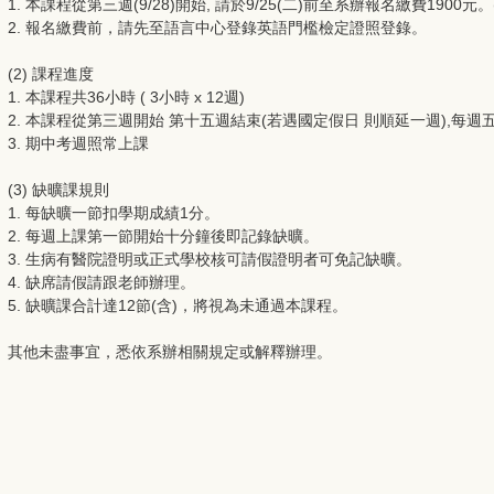
1. 本課程從第三週(9/28)開始, 請於9/25(二)前至系辦報名繳費1900元
2. 報名繳費前，請先至語言中心登錄英語門檻檢定證照登錄。
(2) 課程進度
1. 本課程共36小時 ( 3小時 x 12週)
2. 本課程從第三週開始 第十五週結束(若遇國定假日 則順延一週),每週五14:
3. 期中考週照常上課
(3) 缺曠課規則
1. 每缺曠一節扣學期成績1分。
2. 每週上課第一節開始十分鐘後即記錄缺曠。
3. 生病有醫院證明或正式學校核可請假證明者可免記缺曠。
4. 缺席請假請跟老師辦理。
5. 缺曠課合計達12節(含)，將視為未通過本課程。
其他未盡事宜，悉依系辦相關規定或解釋辦理。