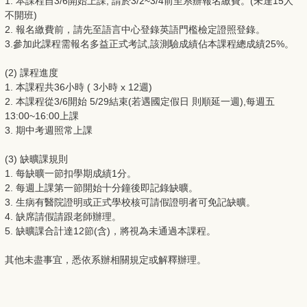
1. 本課程自3/6開始上課, 請於3/2~3/4前至系辦報名繳費。(未達15人
不開班)
2. 報名繳費前，請先至語言中心登錄英語門檻檢定證照登錄。
3.參加此課程需報名多益正式考試,該測驗成績佔本課程總成績25%。
(2) 課程進度
1. 本課程共36小時 ( 3小時 x 12週)
2. 本課程從3/6開始 5/29結束(若遇國定假日 則順延一週),每週五
13:00~16:00上課
3. 期中考週照常上課
(3) 缺曠課規則
1. 每缺曠一節扣學期成績1分。
2. 每週上課第一節開始十分鐘後即記錄缺曠。
3. 生病有醫院證明或正式學校核可請假證明者可免記缺曠。
4. 缺席請假請跟老師辦理。
5. 缺曠課合計達12節(含)，將視為未通過本課程。
其他未盡事宜，悉依系辦相關規定或解釋辦理。