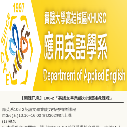
【開課訊息】108-2「英語文畢業能力指標補救課程」
應英系108-2英語文畢業能力指標補救課程
自3/6(五)13:10~16:00 於D302開始上課
(1) 報名