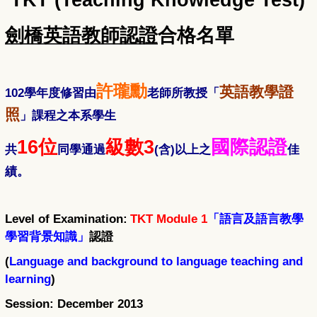
TKT (Teaching Knowledge Test)
劍橋英語教師認證
合格名單
許瓏勳
英語教學證
102
學年度修習由
老師所教授「
照
」課程之本系學生
16
位
級數
3
國際認證
(
)
共
同學通過
含
以上之
佳
績。
Level of Examination:
TKT Module 1
「
語言及語言教學
學習背景知識」
認證
(
Language and background to language teaching and
learning
)
Session: December 2013