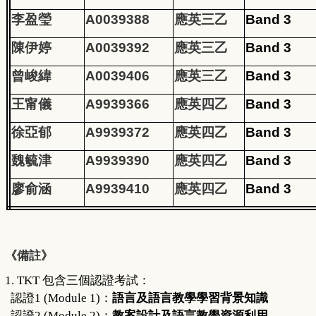
李盈瑩
A0039388
應英三乙
Band 3
陳伊婷
A0039392
應英三乙
Band 3
曾峻緯
A0039406
應英三乙
Band 3
王甯儀
A9939366
應英四乙
Band 3
徐亞郁
A9939372
應英四乙
Band 3
魏毓津
A9939390
應英四乙
Band 3
廖俞涵
A9939410
應英四乙
Band 3
《備註》
1. TKT
包含三個認證考試：
認證
1 (Module 1)
：
語言及語言教學學習背景知識
認證
2 (Module 2)
：
教案設計及語言教學資源利用