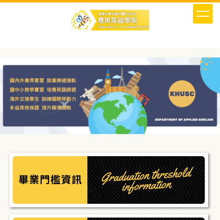
跳
到
主
要
內
容
區