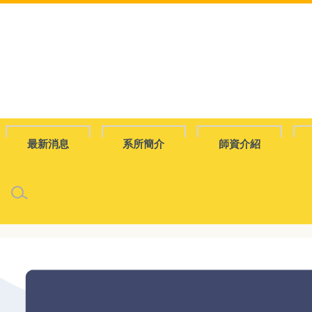
跳
到
主
要
內
容
區
最新消息
系所簡介
師資介紹