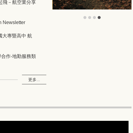
想起飛－航空業分享
ewsletter
國大專暨高中 航
學合作-地勤服務類
更多...