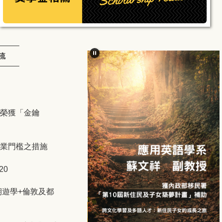
流
榮獲「金鑰
業門檻之措施
20
期遊學+倫敦及都