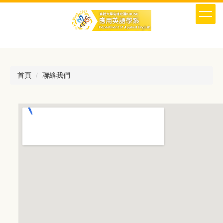
跳
到
主
要
內
容
區
首頁
聯絡我們