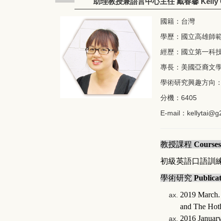
助理教授兼語言中心主任 戴春馨 Kelly Chu
國籍：台灣
學歷：國立高雄師
經歷：國立第一科
專長：美國亞裔文
學術研究興趣方向
分機：6405
E-mail：
kellytai@g
教授課程
Courses
初級英語口語訓
學術研究
Publica
2019 March. 
and The Hoth
2016 January