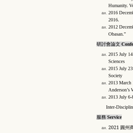
Humanity. Vo
2016 Decembe
2016.
2012 Decembe
Obasan.”
研討會論文
Confe
2015 July 14
Sciences
2015 July 23
Society
2013 March 1
Anderson’s 
2013 July 6-
Inter-Discipl
服務
Service
202
1
圓州