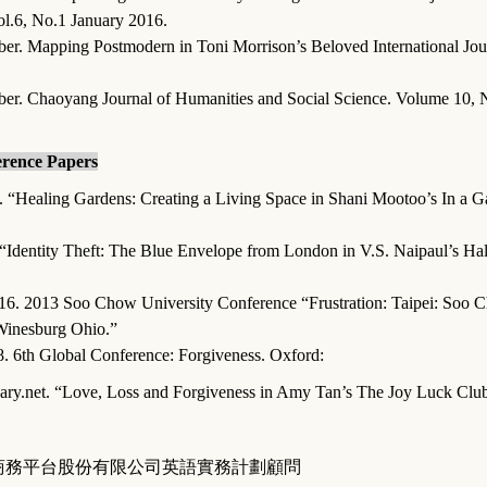
l.6, No.1 January 2016.
r. Mapping Postmodern in Toni Morrison’s Beloved International Jour
r. Chaoyang Journal of Humanities and Social Science. Volume 10, 
rence Papers
. “Healing Gardens: Creating a Living Space in Shani Mootoo’s In a G
“Identity Theft: The Blue Envelope from London in V.S. Naipaul’s Ha
6. 2013 Soo Chow University Conference “Frustration: Taipei: Soo 
Winesburg Ohio.”
8. 6th Global Conference: Forgiveness. Oxford:
inary.net. “Love, Loss and Forgiveness in Amy Tan’s The Joy Luck Clu
商務平台股份有限公司英語實務計劃顧問