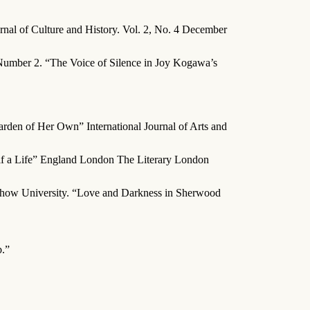
nal of Culture and History. Vol. 2, No. 4 December
Number 2. “The Voice of Silence in Joy Kogawa’s
arden of Her Own” International Journal of Arts and
lf a Life” England London The Literary London
Chow University. “Love and Darkness in Sherwood
b.”