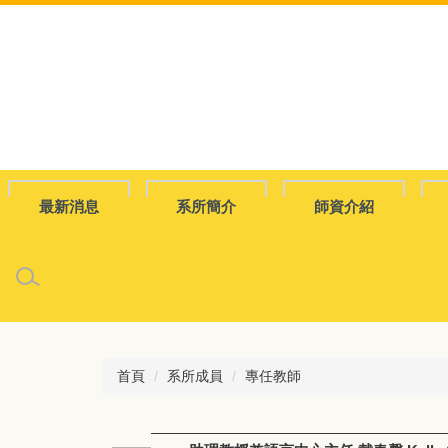
跳
到
主
要
內
容
區
最新消息
系所簡介
師資介紹
首頁
系所成員
專任教師