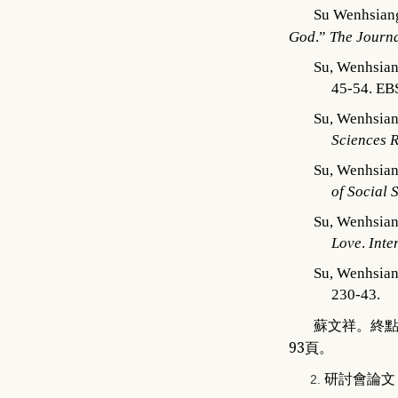
Su Wenhsiang
God
.”
The Journ
Su, Wenhsian
45-54. E
Su, Wenhsian
Sciences 
Su, Wenhsian
of Social
Su, Wenhsian
Love
.
Inte
Su, Wenhsian
230-43.
蘇文祥。終
93
頁。
研討會論文