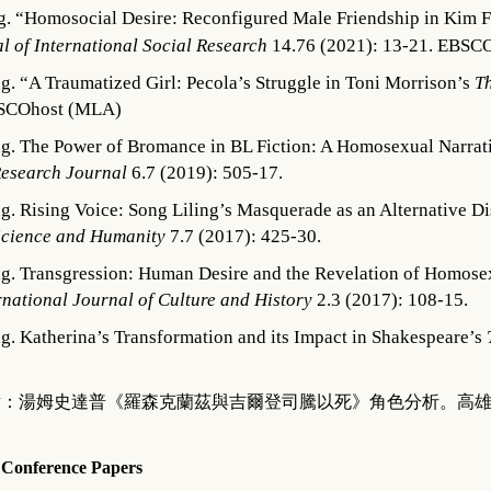
. “Homosocial Desire: Reconfigured Male Friendship in Kim 
al of
International Social Research
14.76 (2021): 13-21. EBSC
g. “A Traumatized Girl: Pecola’s Struggle in Toni Morrison’s
Th
BSCOhost (MLA)
g. The Power of Bromance in BL Fiction: A Homosexual Narrati
Research Journal
6.7 (2019): 505-17.
g. Rising Voice: Song Liling’s Masquerade as an Alternative D
 Science and Humanity
7.7 (2017): 425-30.
g. Transgression: Human Desire and the Revelation of Homose
rnational Journal of Culture and History
2.3 (2017): 108-15.
g. Katherina’s Transformation and its Impact in Shakespeare’s
點：湯姆史達普《羅森克蘭茲與吉爾登司騰以死》角色分析。高
Conference Papers