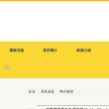
跳
到
主
要
內
容
區
最新消息
系所簡介
師資介紹
首頁
系所成員
專任教師