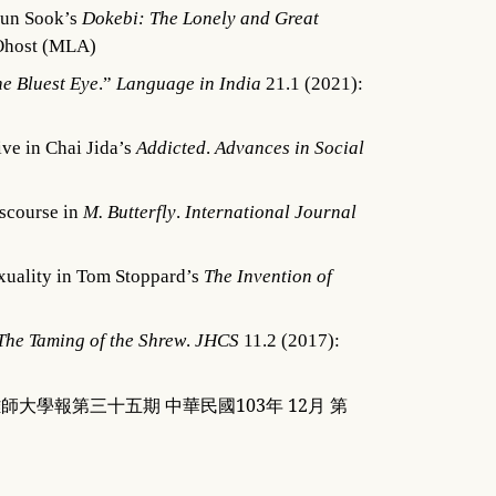
Fun Sook’s
Dokebi: The Lonely and Great
Ohost (MLA)
e Bluest Eye
.”
Language in India
21.1 (2021):
ve in Chai Jida’s
Addicted
.
Advances in Social
iscourse in
M. Butterfly
.
International Journal
xuality in Tom Stoppard’s
The Invention of
The Taming of the Shrew
.
JHCS
11.2 (2017):
雄師大學報第三十五期
中華民國
103
年
12
月
第