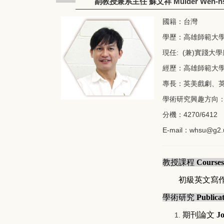
副教授兼系主任 蘇文祥 Mulder Wen-hsi
國籍：台灣
學歷：高雄師範大
現任: (兼)實踐大
經歷：高雄師範大
專長：英美戲劇、
學術研究興趣方向
分機：4270/6412
E-mail：
whsu@g2.
教授課程
Courses
初級英文寫
學術研究
Publica
期刊論文
Jo