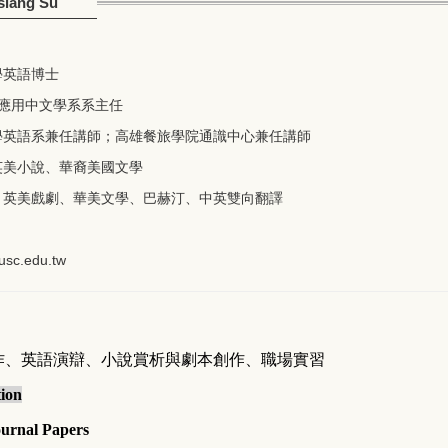
ang Su
學英語博士
學應用中文學系系主任
學英語系兼任講師；高雄餐旅學院通識中心兼任講師
英美小說、華裔美國文學
：英美戲劇、華美文學、巴赫汀、中英雙向翻譯
usc.
edu.tw
作、英語演辯、小說賞析與劇本創作、職場實習
tion
urnal Papers