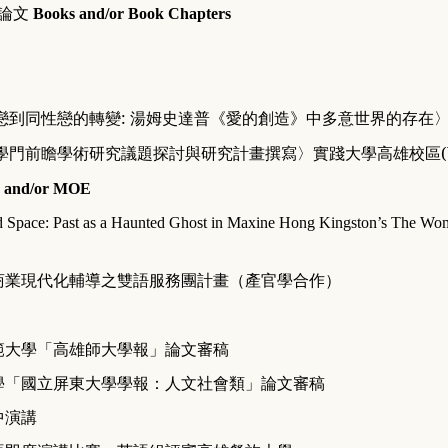
論文
Books and/or Book Chapters
:
戀到同性戀的轉變
湯姆史達普《愛的創造》中多意世界的存在
學門前瞻學術研究議題探討與研究計畫撰寫〉
實踐大學高雄校區
and/or MOE
 Space: Past as a Haunted Ghost in Maxine Hong Kingston’s The
Wom
商業現代化輔導之雙語服務團計畫（產官學合作）
範大學「高雄師大學報」論文審稿
學「國立屏東大學學報：人文社會類」論文審稿
中演講