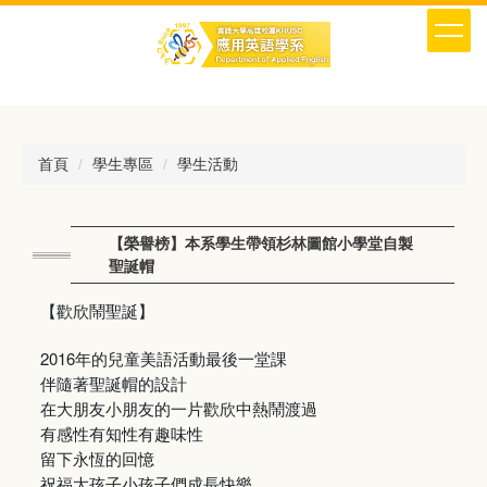
跳
到
主
要
內
容
區
首頁
學生專區
學生活動
【榮譽榜】本系學生帶領杉林圖館小學堂自製
聖誕帽
【歡欣鬧聖誕】
2016年的兒童美語活動最後一堂課
伴隨著聖誕帽的設計
在大朋友小朋友的一片歡欣中熱鬧渡過
有感性有知性有趣味性
留下永恆的回憶
祝福大孩子小孩子們成長快樂