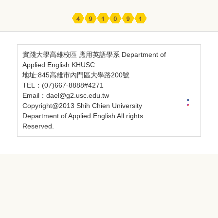
實踐大學高雄校區 應用英語學系 Department of
Applied English KHUSC
地址:845高雄市內門區大學路200號
TEL：(07)667-8888#4271
Email：dael@g2.usc.edu.tw
Copyright@2013 Shih Chien University
Department of Applied English All rights
Reserved.