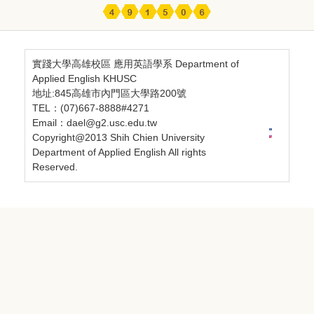
實踐大學高雄校區 應用英語學系 Department of
Applied English KHUSC
地址:845高雄市內門區大學路200號
TEL：(07)667-8888#4271
Email：dael@g2.usc.edu.tw
Copyright@2013 Shih Chien University
Department of Applied English All rights
Reserved.