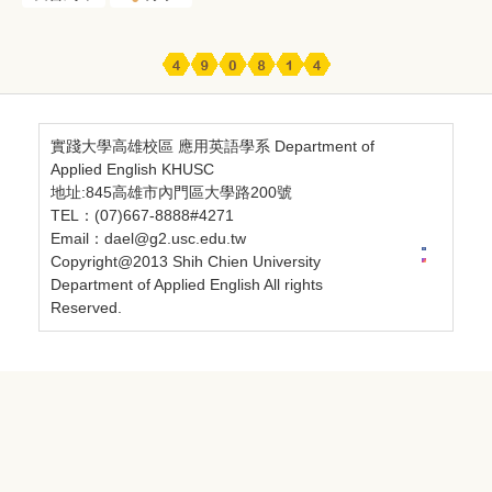
實踐大學高雄校區 應用英語學系 Department of
Applied English KHUSC
地址:845高雄市內門區大學路200號
TEL：(07)667-8888#4271
Email：dael@g2.usc.edu.tw
Copyright@2013 Shih Chien University
Department of Applied English All rights
Reserved.