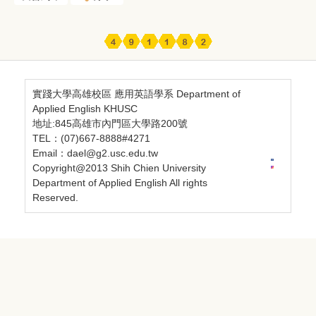
實踐大學高雄校區 應用英語學系 Department of
Applied English KHUSC
地址:845高雄市內門區大學路200號
TEL：(07)667-8888#4271
Email：dael@g2.usc.edu.tw
Copyright@2013 Shih Chien University
Department of Applied English All rights
Reserved.