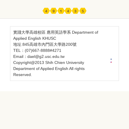
實踐大學高雄校區 應用英語學系 Department of
Applied English KHUSC
地址:845高雄市內門區大學路200號
TEL：(07)667-8888#4271
Email：dael@g2.usc.edu.tw
Copyright@2013 Shih Chien University
Department of Applied English All rights
Reserved.