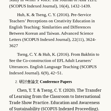
(SCOPUS Indexed Journal), 16(4), 1432-1439.
Huh, K. & Tseng, C. Y. (2016). Pre-Service
Teachers’ Perceptions on
Creativity Education in
English Teaching: Similarities and Differences
Between Korean and Taiwan. Advanced Science
Letters (SCOPUS Indexed Journal), 22(11), 3624-
3627
Tseng, C. Y. & Huh, K. (2016). From Bakhtin to
See the Co-construction of
EFL Adult Learners’
Utterances. English Language Teaching (SCOPUS
Indexed Journal). 6(9), 42~51.
研討會論文
Conference Papers
Chen, Y. T. & Tseng, C. Y. (2020). The Transfer
of Learning from the Classroom to
International
Trade Show Practice. Education and Awareness
of Sustainability (SCOPUS Indexed Proceeding).