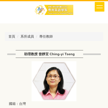
跳
到
主
要
內
容
區
首頁
系所成員
專任教師
助理教授 曾靜宜 Ching-yi Tseng
國籍：台灣