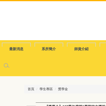
跳
到
主
要
內
容
區
最新消息
系所簡介
師資介紹
首頁
學生專區
獎學金