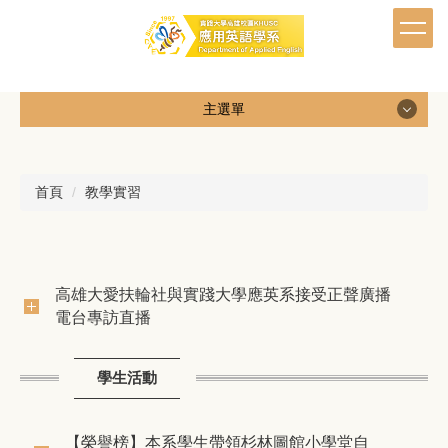
跳
到
主
要
內
主選單
容
區
首頁
教學實習
高雄大愛扶輪社與實踐大學應英系接受正聲廣播
電台專訪直播
學生活動
【榮譽榜】本系學生帶領杉林圖館小學堂自