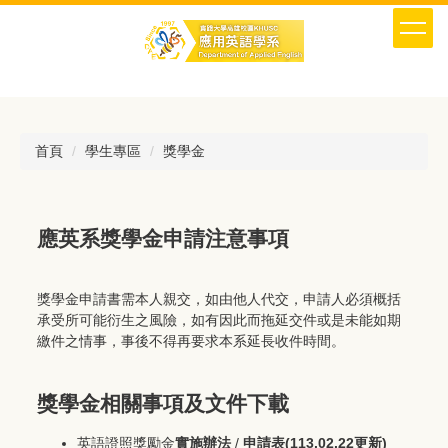
跳
到
主
要
內
容
區
首頁
學生專區
獎學金
應英系獎學金申請注意事項
獎學金申請書需本人親交，如由他人代交，申請人必須概括
承受所可能衍生之風險，如有因此而拖延交件或是未能如期
繳件之情事，事後不得再要求本系延長收件時間。
獎學金相關事項及文件下載
英語證照獎勵金
實施辦法
/
申請表
(113.02.22更新)