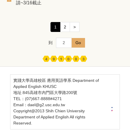
請~3/16截止
1
2
>
到
Go
實踐大學高雄校區 應用英語學系 Department of
Applied English KHUSC
地址:845高雄市內門區大學路200號
TEL：(07)667-8888#4271
Email：dael@g2.usc.edu.tw
Copyright@2013 Shih Chien University
Department of Applied English All rights
Reserved.